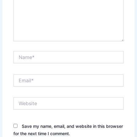
Name*
Email*
Website
Save my name, email, and website in this browser
for the next time I comment.