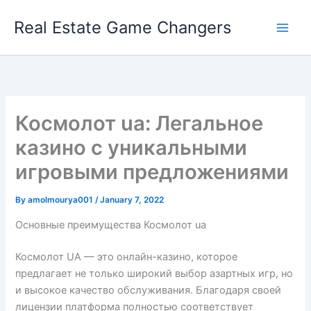
Skip
Real Estate Game Changers
to
content
Космолот ua: Легальное
казино с уникальными
игровыми предложениями
By
amolmourya001
/
January 7, 2022
Основные преимущества Космолот ua
Космолот UA — это онлайн-казино, которое
предлагает не только широкий выбор азартных игр, но
и высокое качество обслуживания. Благодаря своей
лицензии платформа полностью соответствует